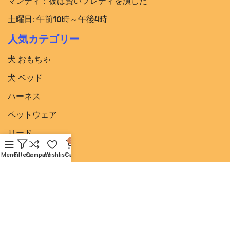
マンディ：彼は賢いフレディを演じた
土曜日: 午前10時～午後4時
人気カテゴリー
犬 おもちゃ
犬 ベッド​
ハーネス
ペットウェア
リード
0
首輪
Menu
Filters
Compare
Wishlist
Cart
ペット ベッド
便利なリンク
私たちについて
ブログ