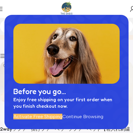
犬 小屋 室内
Home
商品
Filters
Before you go...
Enjoy free shipping on your first order when
you finish checkout now.
Activate Free Shipping
Continue Browsing
2wayソファー掛けファーベッ
ソファーベッド【名入れ刺繍