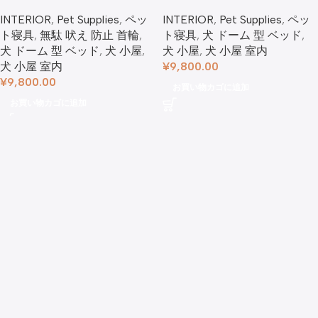
ド
対応】
INTERIOR
,
Pet Supplies
,
ペッ
INTERIOR
,
Pet Supplies
,
ペッ
ト寝具
,
無駄 吠え 防止 首輪
,
ト寝具
,
犬 ドーム 型 ベッド​
,
犬 ドーム 型 ベッド​
,
犬 小屋
,
犬 小屋
,
犬 小屋 室内
犬 小屋 室内
¥
9,800.00
¥
9,800.00
お買い物カゴに追加
お買い物カゴに追加