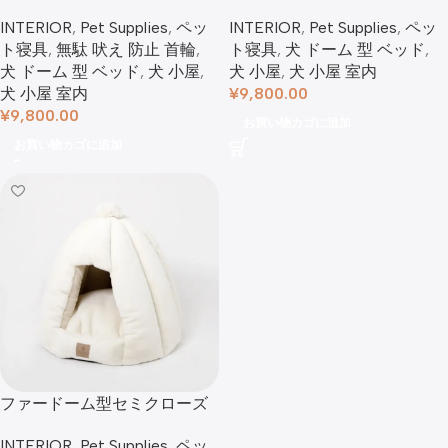
ド
対応】
INTERIOR
,
Pet Supplies
,
ペッ
INTERIOR
,
Pet Supplies
,
ペッ
ト寝具
,
無駄 吠え 防止 首輪
,
ト寝具
,
犬 ドーム 型 ベッド​
,
犬 ドーム 型 ベッド​
,
犬 小屋
,
犬 小屋
,
犬 小屋 室内
犬 小屋 室内
¥
9,800.00
¥
9,800.00
お買い物カゴに追加
お買い物カゴに追加
ファードーム型セミクローズ
ドファーペットハウス クッシ
INTERIOR
,
Pet Supplies
,
ペッ
ョン付