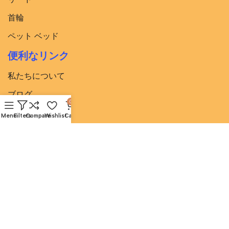
首輪
ペット ベッド
便利なリンク
私たちについて
ブログ
0
ベストディール
Menu
Filters
Compare
Wishlist
Cart
ニュースレターにご登録ください
いち早く情報を入手しましょう。今すぐニュースレターにご登録
ください
Based on
lovepetever.jp
2025 LovePetEver