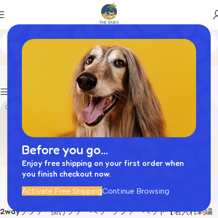
ペット寝具
Home
商品
Filters
Before you go...
Enjoy free shipping on your first order when
you finish checkout now.
Activate Free Shipping
Continue Browsing
2wayソファー掛けファーベッ
ソファーベッド【名入れ刺繍