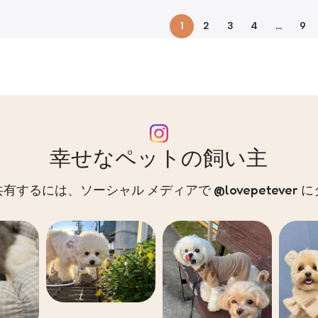
1
2
3
4
…
9
幸せなペットの飼い主
するには、ソーシャル メディアで @lovepetever