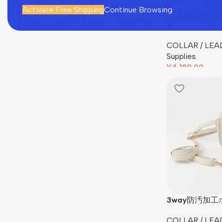
Activate Free Shipping
Continue Browsing
2wayコット
入れ刺繍対応】
COLLAR / LEA
Supplies
¥
4,180.00
3way防汚加
COLLAR / LEA