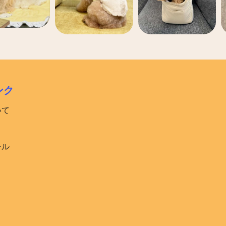
ンク
いて
ール