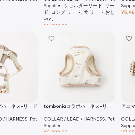
Supplies
,
ショルダーリード
,
リー
Suppli
ド
,
ロング リード
,
犬 リード おし
¥
5,98
ゃれ​
¥
5,280.00
プハーネス+リード
tomboniaコラボハーネス+リー
アニ
ドSET【名入れ刺繍対応】
SET
D / HARNESS
,
Pet
COLLAR / LEAD / HARNESS
,
Pet
COLLA
Supplies
Suppli
¥
6,980.00
¥
7,88