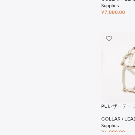
Supplies
¥
7,880.00
PUレザーテー
SET
COLLAR / LEA
Supplies
¥
6,980.00