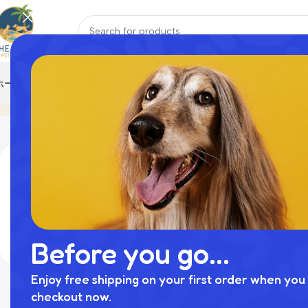
ホーム
おもちゃ
ハーネス
ペットウェア
ペット寝具
リード
首輪
COLLAR / LEAD / HARNESS
Home
商品
結果の1～12/
Filter By Price
価格:
¥1,980
—
¥9,800
絞り込み
Before you go...
Enjoy free shipping on your first order when you 
checkout now.