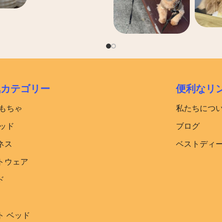
気カテゴリー
便利なリ
おもちゃ
私たちにつ
ッド​
ブログ
ネス
ベストディ
トウェア
ド
ト ベッド