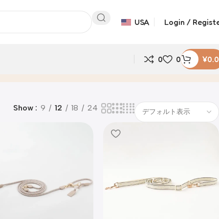
USA
Login / Regist
0
0
¥
0.
Show
9
12
18
24