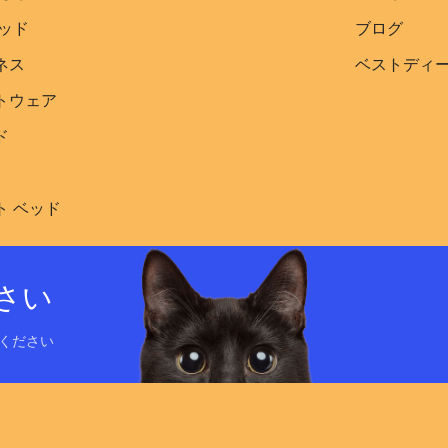
ッド​
ブログ
ネス
ベストディ
トウェア
ド
ト ベッド
さい
ください