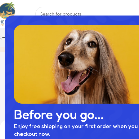
ホーム
おもちゃ
ハーネス
ペットウェア
ペット寝具
リード
首輪
商店
Home
商品
COLLAR / LEAD /
INTERIOR
Pet Suppli
HARNESS
Before you go...
結果の1～12/
Enjoy free shipping on your first order when you 
Filter By Price
checkout now.