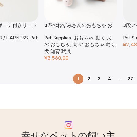
工ポーチ付きリード
3匹のねずみさんのおもちゃ お
3段
うち付
D / HARNESS
,
Pet
Pet Su
Pet Supplies
,
おもちゃ
,
動く 犬
¥
2,48
の おもちゃ
,
犬 の おもちゃ 動く
,
犬 知育 玩具
¥
3,580.00
1
2
3
4
…
27
幸せなペットの飼い主