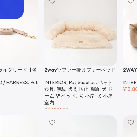
ンライクリード【名
2wayソファー掛けファーベッド
2WA
INTERIOR
,
Pet Supplies
,
ペット
INTER
D / HARNESS
,
Pet
寝具
,
無駄 吠え 防止 首輪
,
犬 ド
¥
15,8
ーム 型 ベッド​
,
犬 小屋
,
犬 小屋
室内
¥
9,800.00