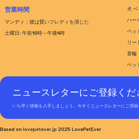
犬 ベ
営業時間
ハー
マンディ：彼は賢いフレディを演じた
ペッ
土曜日: 午前10時～午後4時
リー
首輪
ペッ
ニュースレターにご登録くだ
いち早く情報を入手しましょう。今すぐニュースレターにご登録
Based on
lovepetever.jp
2025 LovePetEver