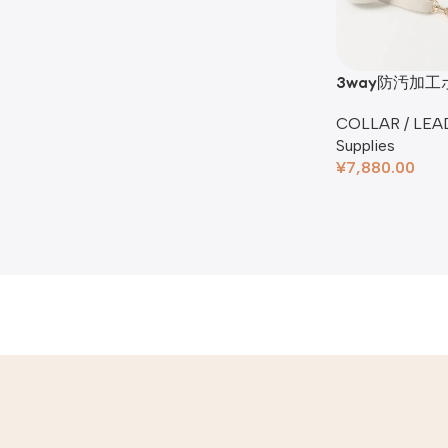
3way防汚加
COLLAR / LEA
Supplies
¥
7,880.00