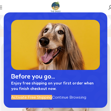
Home
商品
さくらんぼ刺繍ハーネス+リードSET【名入れ刺
Before you go...
Enjoy free shipping on your first order when
you finish checkout now.
Activate Free Shipping
Continue Browsing