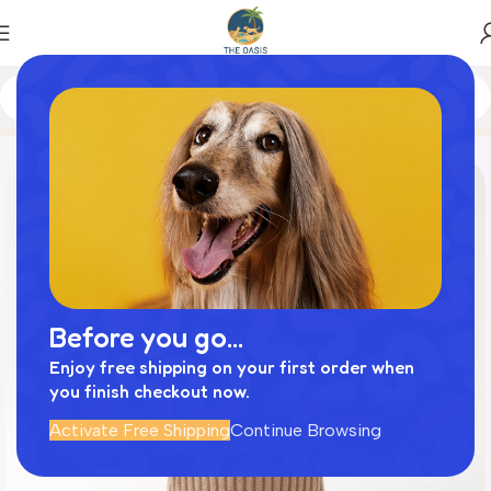
Home
商品
コーデュロイのくまさん
Before you go...
Enjoy free shipping on your first order when
you finish checkout now.
Activate Free Shipping
Continue Browsing