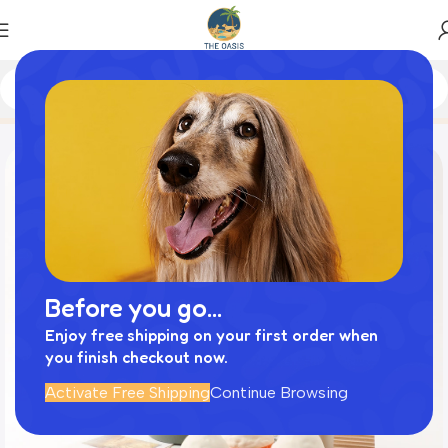
Home
商品
シリコンカップケーキ
Before you go...
Enjoy free shipping on your first order when
you finish checkout now.
Activate Free Shipping
Continue Browsing