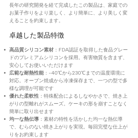
長年の研究開発を経て完成したこの製品は、家庭での
お菓子作りをより楽しく、より簡単に、より美しく変
えることを約束します。
卓越した製品特徴
高品質シリコン素材
：FDA認証を取得した食品グレー
ドのプレミアムシリコンを採用。有害物質を含まず、
安心してお使いいただけます
広範な耐熱性能
：-40℃から230℃までの温度環境に
対応。オーブン焼成から冷凍保存まで、一つの型で多
様な調理が可能です
優れた柔軟性
：特殊配合によるしなやかさで、焼き上
がりの型離れがスムーズ。ケーキの形を崩すことなく
簡単に取り出せます
均一な熱伝導
：素材の特性を活かした均一な熱伝導
で、むらのない焼き上がりを実現。毎回完璧な仕上が
りをお約束します