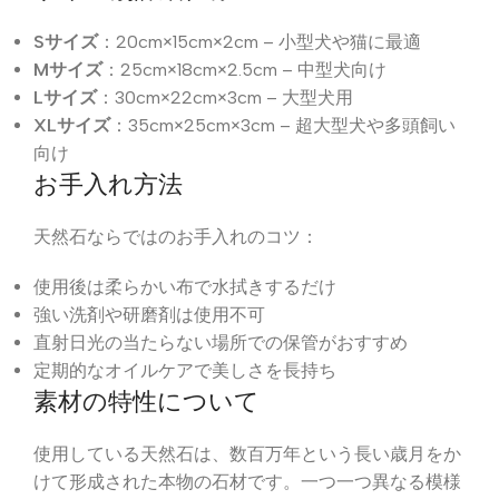
Sサイズ
：20cm×15cm×2cm – 小型犬や猫に最適
Mサイズ
：25cm×18cm×2.5cm – 中型犬向け
Lサイズ
：30cm×22cm×3cm – 大型犬用
XLサイズ
：35cm×25cm×3cm – 超大型犬や多頭飼い
向け
お手入れ方法
天然石ならではのお手入れのコツ：
使用後は柔らかい布で水拭きするだけ
強い洗剤や研磨剤は使用不可
直射日光の当たらない場所での保管がおすすめ
定期的なオイルケアで美しさを長持ち
素材の特性について
使用している天然石は、数百万年という長い歳月をか
けて形成された本物の石材です。一つ一つ異なる模様