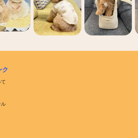
ンク
いて
ール