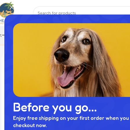
ホーム
おもちゃ
ハーネス
ペットウェア
ペット寝具
リード
首輪
Home
商品
ドライフラワー用ウッドミニフラワーベース
Before you go...
Enjoy free shipping on your first order when you 
checkout now.