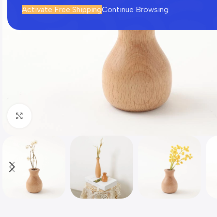
Activate Free Shipping
Continue Browsing
Click to enlarge