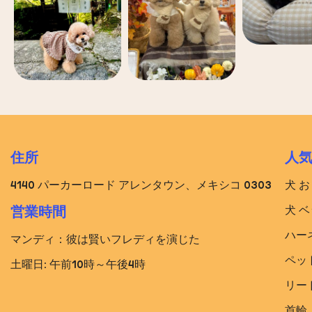
住所
人
4140 パーカーロード アレンタウン、メキシコ 0303
犬 
犬 ベ
営業時間
ハー
マンディ：彼は賢いフレディを演じた
ペッ
土曜日: 午前10時～午後4時
リー
首輪