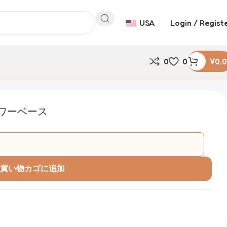
USA
Login / Regist
0
0
¥
0.
ワーベース
買い物カゴに追加