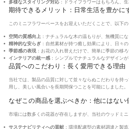
多様なスタイリング対応
：ドライフラワーはもちろん、生
期待できるメリット：日常生活を豊かに
このミニフラワーベースをお迎えいただくことで、以下の
空間の質感向上
：ナチュラルな木の温もりが、無機質にな
精神的な安らぎ
：自然素材が持つ癒し効果により、日々の
季節感の表現
：お花の入れ替えだけで、簡単に季節の移ろ
インテリアの統一感
：シンプルでナチュラルなデザインが
品質へのこだわり：長く愛用できる理由
当社では、製品の品質に対して並々ならぬこだわりを持っ
用し、美しい風合いを長期間保つことを可能にしました。
なぜこの商品を選ぶべきか：他にはない
市場には数多くの花器が存在しますが、当社のウッドミニ
サステナビリティへの貢献
：環境配慮型の素材調達と製造