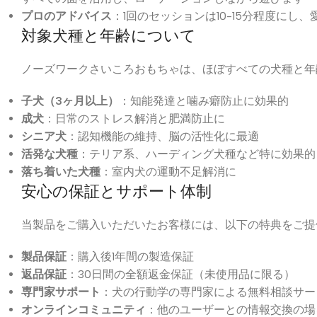
プロのアドバイス
：1回のセッションは10-15分程度に
対象犬種と年齢について
ノーズワークさいころおもちゃは、ほぼすべての犬種と年
子犬（3ヶ月以上）
：知能発達と噛み癖防止に効果的
成犬
：日常のストレス解消と肥満防止に
シニア犬
：認知機能の維持、脳の活性化に最適
活発な犬種
：テリア系、ハーディング犬種など特に効果的
落ち着いた犬種
：室内犬の運動不足解消に
安心の保証とサポート体制
当製品をご購入いただいたお客様には、以下の特典をご提
製品保証
：購入後1年間の製造保証
返品保証
：30日間の全額返金保証（未使用品に限る）
専門家サポート
：犬の行動学の専門家による無料相談サー
オンラインコミュニティ
：他のユーザーとの情報交換の場