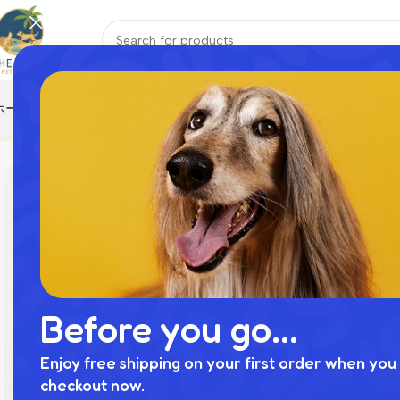
ホーム
おもちゃ
ハーネス
ペットウェア
ペット寝具
リード
首輪
Home
商品
ノーズワークさいころおもちゃ
Before you go...
Enjoy free shipping on your first order when you 
checkout now.