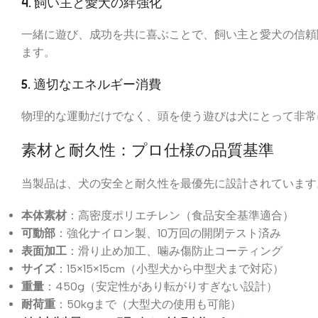
4. 飼い主と愛犬の絆強化
一緒に遊び、成功を共に喜ぶことで、飼い主と愛犬の信頼
ます。
5. 適切なエネルギー消費
物理的な運動だけでなく、頭を使う遊びは犬にとって非常
素材と耐久性：プロ仕様の品質基準
当製品は、犬の安全と耐久性を最優先に設計されています
本体素材
：高密度ポリエチレン（食品安全基準適合）
可動部
：強化ナイロン製、10万回の開閉テスト済み
表面加工
：滑り止め加工、噛み傷防止コーティング
サイズ
：15×15×15cm（小型犬から中型犬まで対応）
重量
：450g（安定性があり転がりすぎない設計）
耐荷重
：50kgまで（大型犬の使用も可能）