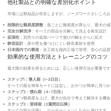
他社製品との明確な差別化ポイント
市場には類似品が存在しますが、ノーズワークさいころお
段階的な難易度調整
：面ごとに難易度が異なり、愛犬の成
完全分解洗浄
：すべての部品を分解して洗える衛生設計
拡張性
：別売りの追加パーツで遊びの幅をさらに拡大
静音設計
：床や壁を傷つけにくい静音素材を使用
日本国内での製造
：全工程を国内工場で管理、安心の品質
効果的な使用方法とトレーニングのコツ
最大限の効果を得るためには、正しい使用方法が重要です
ステップ1：導入期（1-3日目）
すべての面を簡単モードに設定し、おやつが簡単に見つか
ステップ2：慣れ期（4-7日目）
少しずつ難易度を上げ、愛犬が自分で考えて解決する機会
ステップ3：習得期（2週間目以降）
すべての面を活用し、ローテーションしながら遊びます