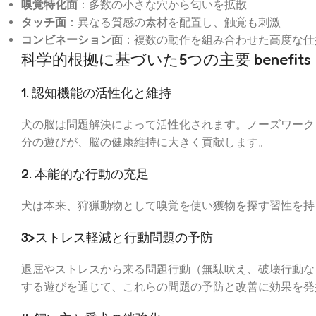
嗅覚特化面
：多数の小さな穴から匂いを拡散
タッチ面
：異なる質感の素材を配置し、触覚も刺激
コンビネーション面
：複数の動作を組み合わせた高度な仕
科学的根拠に基づいた5つの主要 benefits
1. 認知機能の活性化と維持
犬の脳は問題解決によって活性化されます。ノーズワーク
分の遊びが、脳の健康維持に大きく貢献します。
2. 本能的な行動の充足
犬は本来、狩猟動物として嗅覚を使い獲物を探す習性を持
3>ストレス軽減と行動問題の予防
退屈やストレスから来る問題行動（無駄吠え、破壊行動な
する遊びを通じて、これらの問題の予防と改善に効果を発