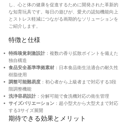
し、心と体の健康を促進するために開発された革新的
な知育玩具です。毎日の遊びが、愛犬の認知機能向上
とストレス軽減につながる画期的なソリューションを
ご紹介します。
特徴と仕様
特殊嗅覚刺激設計
：複数の香り拡散ポイントを備えた
独自構造
食品安全基準準拠素材
：日本食品衛生法適合の耐久性
樹脂使用
調整可能難易度
：初心者から上級者まで対応する3段
階調整機能
洗浄容易設計
：分解可能で食洗機対応の衛生管理
サイズバリエーション
：超小型犬から大型犬まで対応
する3サイズ展開
期待できる効果とメリット