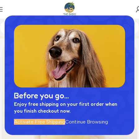
Home
商品
ノーズワークプリンおもちゃ
Before you go...
Enjoy free shipping on your first order when
you finish checkout now.
Activate Free Shipping
Continue Browsing