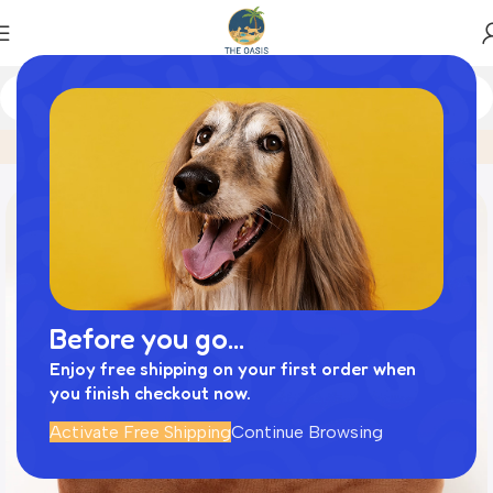
Home
商品
ノーズワーク12個にんじん畑のおもちゃ
Before you go...
Enjoy free shipping on your first order when
you finish checkout now.
Activate Free Shipping
Continue Browsing