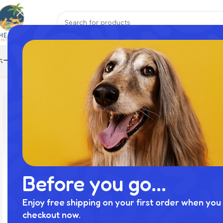
ホーム
おもちゃ
ハーネス
ペットウェア
ペット寝具
リード
首輪
Home
商品
ハンバーガーとポテトのおもちゃ
Before you go...
Enjoy free shipping on your first order when you 
checkout now.