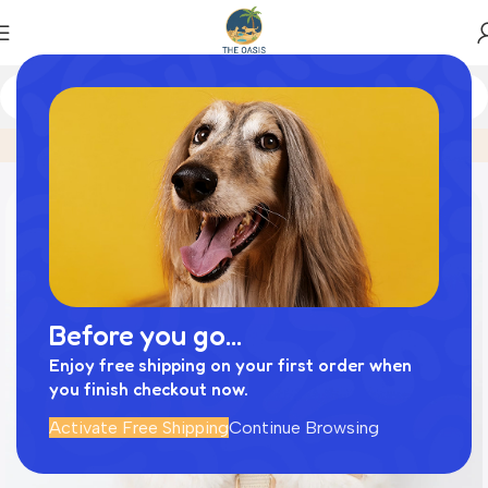
Home
商品
ビッグリボンファーハーネス+リードSET【名
Before you go...
Enjoy free shipping on your first order when
you finish checkout now.
Activate Free Shipping
Continue Browsing