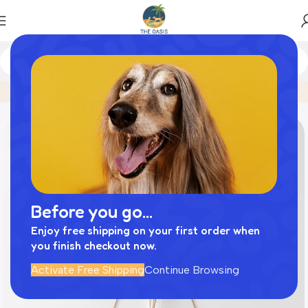
Home
商品
ヘキサゴン型ウォールフラワーベース フック付
Before you go...
Enjoy free shipping on your first order when
you finish checkout now.
Activate Free Shipping
Continue Browsing