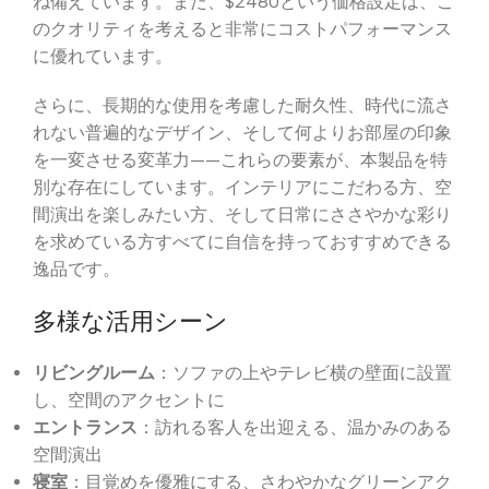
ね備えています。また、$2480という価格設定は、こ
のクオリティを考えると非常にコストパフォーマンス
に優れています。
さらに、長期的な使用を考慮した耐久性、時代に流さ
れない普遍的なデザイン、そして何よりお部屋の印象
を一変させる変革力——これらの要素が、本製品を特
別な存在にしています。インテリアにこだわる方、空
間演出を楽しみたい方、そして日常にささやかな彩り
を求めている方すべてに自信を持っておすすめできる
逸品です。
多様な活用シーン
リビングルーム
：ソファの上やテレビ横の壁面に設置
し、空間のアクセントに
エントランス
：訪れる客人を出迎える、温かみのある
空間演出
寝室
：目覚めを優雅にする、さわやかなグリーンアク