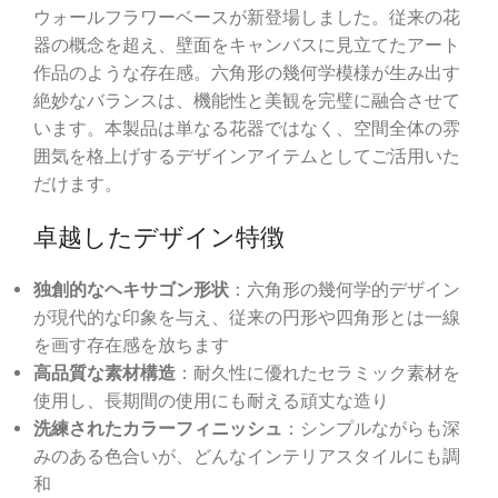
ウォールフラワーベースが新登場しました。従来の花
器の概念を超え、壁面をキャンバスに見立てたアート
作品のような存在感。六角形の幾何学模様が生み出す
絶妙なバランスは、機能性と美観を完璧に融合させて
います。本製品は単なる花器ではなく、空間全体の雰
囲気を格上げするデザインアイテムとしてご活用いた
だけます。
卓越したデザイン特徴
独創的なヘキサゴン形状
：六角形の幾何学的デザイン
が現代的な印象を与え、従来の円形や四角形とは一線
を画す存在感を放ちます
高品質な素材構造
：耐久性に優れたセラミック素材を
使用し、長期間の使用にも耐える頑丈な造り
洗練されたカラーフィニッシュ
：シンプルながらも深
みのある色合いが、どんなインテリアスタイルにも調
和