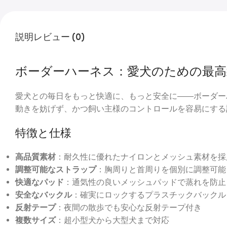
説明
レビュー (0)
ボーダーハーネス：愛犬のための最高
愛犬との毎日をもっと快適に、もっと安全に――ボーダー
動きを妨げず、かつ飼い主様のコントロールを容易にする
特徴と仕様
高品質素材
：耐久性に優れたナイロンとメッシュ素材を採
調整可能なストラップ
：胸周りと首周りを個別に調整可能
快適なパッド
：通気性の良いメッシュパッドで蒸れを防止
安全なバックル
：確実にロックするプラスチックバックル
反射テープ
：夜間の散歩でも安心な反射テープ付き
複数サイズ
：超小型犬から大型犬まで対応