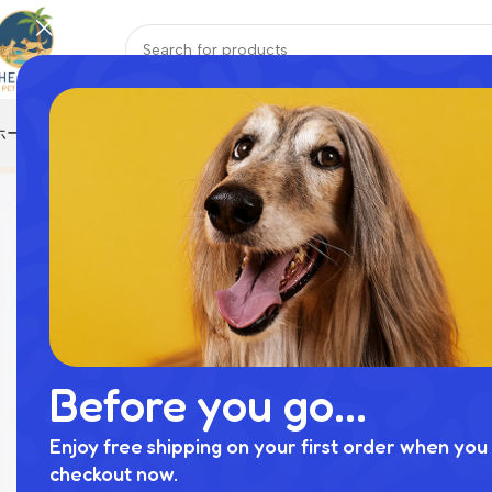
ホーム
おもちゃ
ハーネス
ペットウェア
ペット寝具
リード
首輪
Home
商品
ボーダーハーネス
Before you go...
Enjoy free shipping on your first order when you 
checkout now.