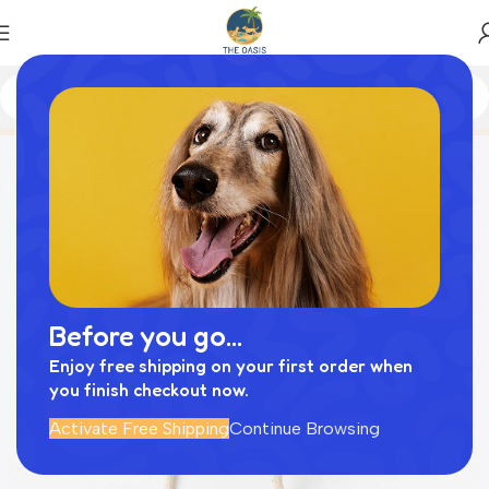
Home
商品
ミトンロープぬいぐるみ
Before you go...
Enjoy free shipping on your first order when
you finish checkout now.
Activate Free Shipping
Continue Browsing