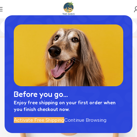
Home
商品
ラタンハンガー
Before you go...
Enjoy free shipping on your first order when
you finish checkout now.
Activate Free Shipping
Continue Browsing