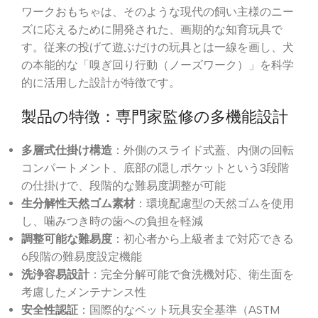
ワークおもちゃは、そのような現代の飼い主様のニー
ズに応えるために開発された、画期的な知育玩具で
す。従来の投げて遊ぶだけの玩具とは一線を画し、犬
の本能的な「嗅ぎ回り行動（ノーズワーク）」を科学
的に活用した設計が特徴です。
製品の特徴：専門家監修の多機能設計
多層式仕掛け構造
：外側のスライド式蓋、内側の回転
コンパートメント、底部の隠しポケットという3段階
の仕掛けで、段階的な難易度調整が可能
生分解性天然ゴム素材
：環境配慮型の天然ゴムを使用
し、噛みつき時の歯への負担を軽減
調整可能な難易度
：初心者から上級者まで対応できる
6段階の難易度設定機能
洗浄容易設計
：完全分解可能で食洗機対応、衛生面を
考慮したメンテナンス性
安全性認証
：国際的なペット玩具安全基準（ASTM