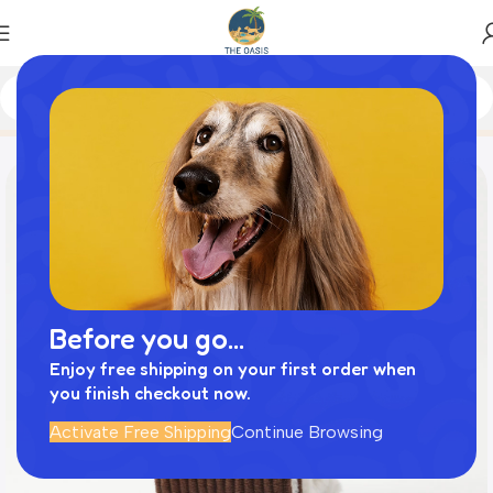
Home
商品
ロールケーキノーズワークおもちゃ
Before you go...
Enjoy free shipping on your first order when
you finish checkout now.
Activate Free Shipping
Continue Browsing