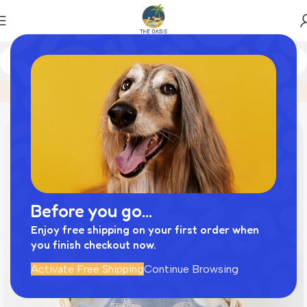
Home
商品
冷感シェルヒトデ柄ハーネス+リードSET【名
Before you go...
Enjoy free shipping on your first order when
you finish checkout now.
Activate Free Shipping
Continue Browsing