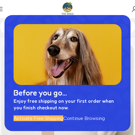
Home
商品
撥水ふんわりドライブペットベッド
Before you go...
Enjoy free shipping on your first order when
you finish checkout now.
Activate Free Shipping
Continue Browsing