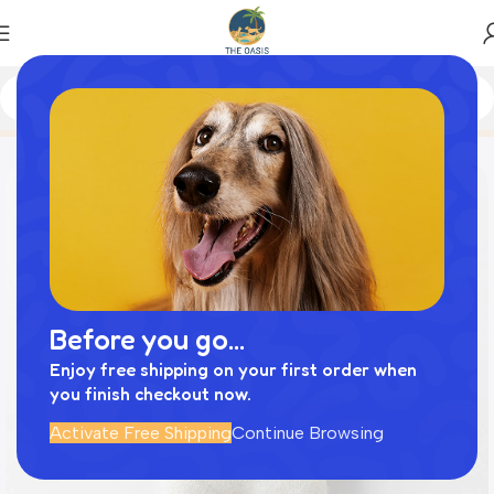
Home
商品
白いイヌさん
Before you go...
Enjoy free shipping on your first order when
you finish checkout now.
Activate Free Shipping
Continue Browsing