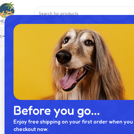
ホーム
おもちゃ
ハーネス
ペットウェア
ペット寝具
リード
首輪
Home
商品
3way防汚加工ポーチ付きリード
Before you go...
Enjoy free shipping on your first order when you 
checkout now.