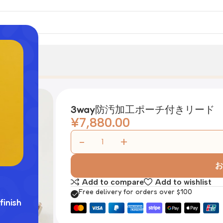
3way防汚加工ポーチ付きリード
¥
7,880.00
お
Add to compare
Add to wishlist
Free delivery for orders over $100
finish